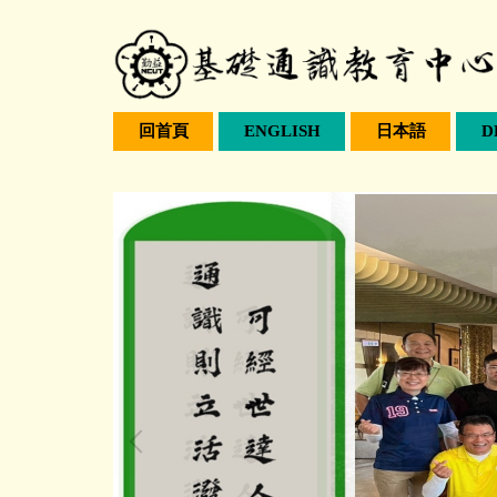
跳
到
主
要
內
回首頁
ENGLISH
日本語
D
容
區